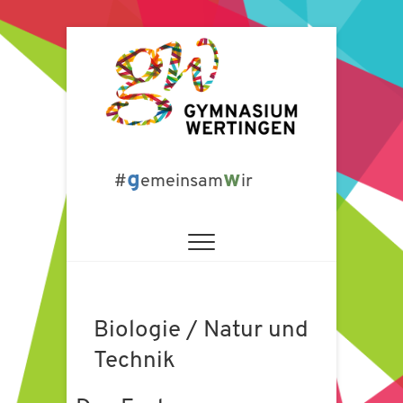
Zum
Inhalt
springen
Gymnasium
g
w
#
emeinsam
ir
Wertingen
Biologie / Natur und
Technik