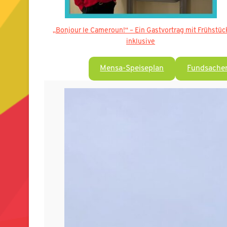
„Bonjour le Cameroun!“ – Ein Gastvortrag mit Frühstüc
inklusive
Mensa-Speiseplan
Fundsache