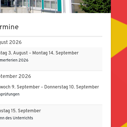
rmine
ust 2026
tag
3.
August
–
Montag
14.
September
merferien 2026
ptember 2026
twoch
9.
September
–
Donnerstag
10.
September
hprüfungen
nstag
15.
September
nn des Unterrichts