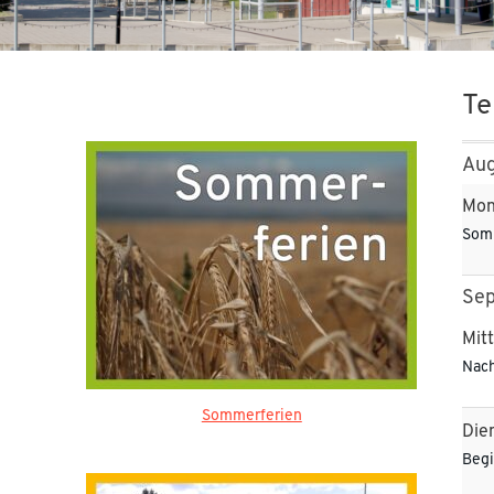
Te
Aug
Mon
Som
Se
Mit
Nac
Sommerferien
Die
Begi