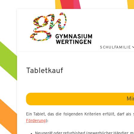
Zum
Gymnas
Inhalt
springen
SCHULFAMILIE
Tabletkauf
Mi
Ein Tablet, das die folgenden Kriterien erfüllt, darf al
Förderung
):
Neugerät oder refurbished (gewerblicher Händler, mi