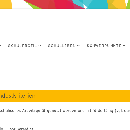
ium Wertingen
SCHULPROFIL
SCHULLEBEN
SCHWERPUNKTE
ndestkriterien
s schulisches Arbeitsgerät genutzt werden und ist förderfähig (vgl. da
n. 1 Jahr Garantie)