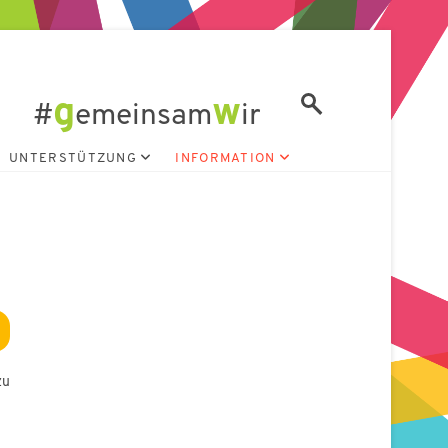
g
w
#
emeinsam
ir
UNTERSTÜTZUNG
INFORMATION
zu