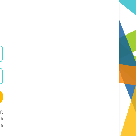
ft
ch
en