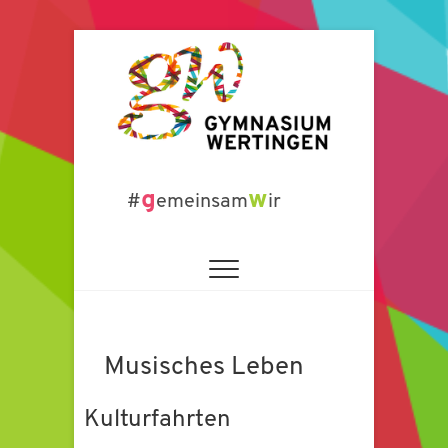
Zum
Inhalt
springen
Gymnasium
g
w
#
emeinsam
ir
Wertingen
Musisches Leben
Kulturfahrten